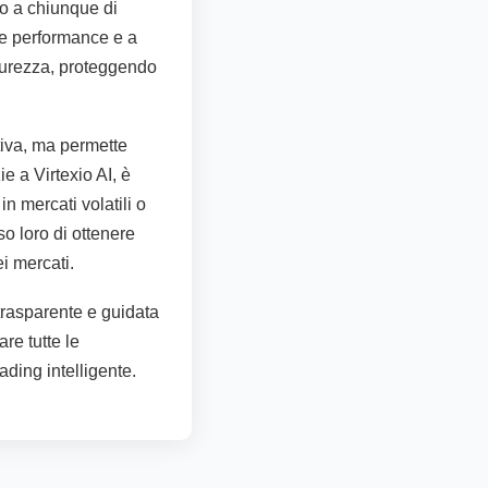
ono a chiunque di
le performance e a
icurezza, proteggendo
ativa, ma permette
e a Virtexio AI, è
in mercati volatili o
o loro di ottenere
ei mercati.
 trasparente e guidata
are tutte le
ading intelligente.