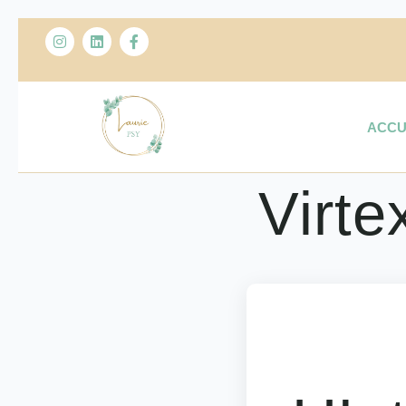
ACCU
Virte