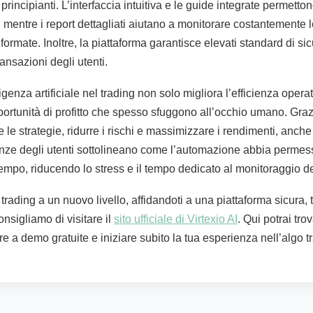
principianti. L’interfaccia intuitiva e le guide integrate permett
 mentre i report dettagliati aiutano a monitorare costantemente 
formate. Inoltre, la piattaforma garantisce elevati standard di s
ransazioni degli utenti.
igenza artificiale nel trading non solo migliora l’efficienza oper
portunità di profitto che spesso sfuggono all’occhio umano. Grazi
e le strategie, ridurre i rischi e massimizzare i rendimenti, anche 
ianze degli utenti sottolineano come l’automazione abbia permess
l tempo, riducendo lo stress e il tempo dedicato al monitoraggio d
o trading a un nuovo livello, affidandoti a una piattaforma sicura,
onsigliamo di visitare il
sito ufficiale di Virtexio AI
. Qui potrai trov
e a demo gratuite e iniziare subito la tua esperienza nell’algo tr