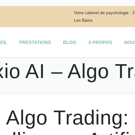
Votre cabinet de psychologie : 
Les Bains
EIL
PRESTATIONS
BLOG
A PROPOS
NOU
xio AI – Algo T
Algo Trading: