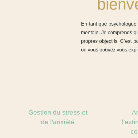
bienve
En tant que psychologue 
mentale. Je comprends que
propres objectifs. C’est p
où vous pouvez vous expri
Gestion du stress et
Am
de l'anxiété
l'est
co