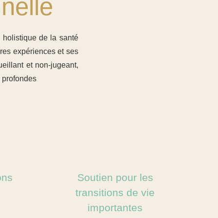
nnelle
holistique de la santé
res expériences et ses
eillant et non-jugeant,
s profondes
ons
Soutien pour les
transitions de vie
importantes