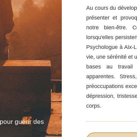
Au cours du dévelo
présenter et provoq
notre bien-être. 
lorsqu'elles persiste
Psychologue à Aix-Le
vie, une sérénité et
bases au travail t
apparentes. Stress
préoccupations exces
dépression, tristes
corps.
pour guérir des