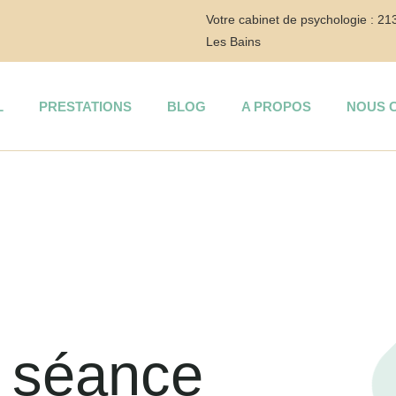
Votre cabinet de psychologie : 2
Les Bains
L
PRESTATIONS
BLOG
A PROPOS
NOUS 
 séance