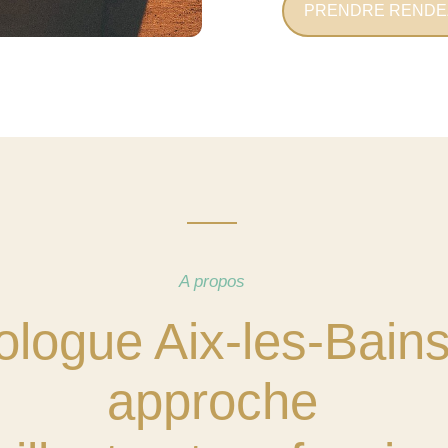
PRENDRE RENDE
A propos
logue Aix-les-Bain
approche