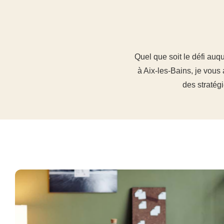
Quel que soit le défi auq
à Aix-les-Bains, je vous
des stratégi