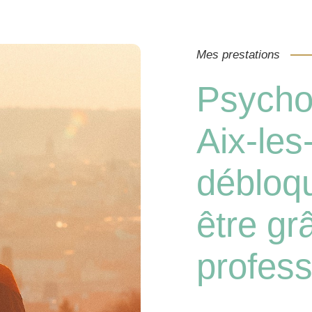
Mes prestations
Psycho
Aix‑les
débloqu
être gr
profess