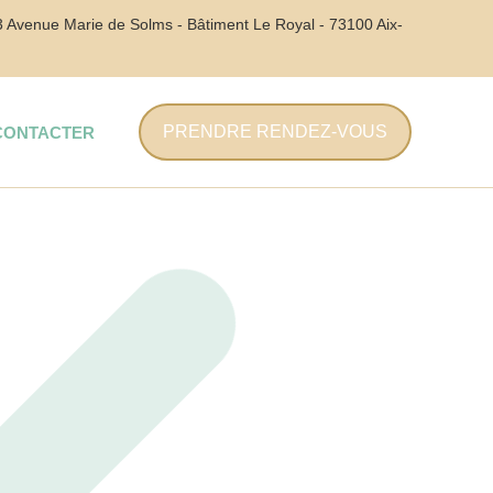
13 Avenue Marie de Solms - Bâtiment Le Royal - 73100 Aix-
PRENDRE RENDEZ-VOUS
CONTACTER