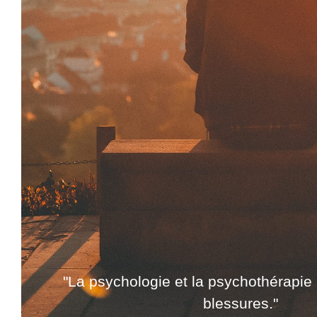
"La psychologie et la psychothérapie 
blessures."