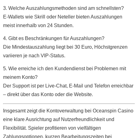
3. Welche Auszahlungsmethoden sind am schnellsten?
E-Wallets wie Skrill oder Neteller bieten Auszahlungen
meist innerhalb von 24 Stunden.
4. Gibt es Beschränkungen für Auszahlungen?
Die Mindestauszahlung liegt bei 30 Euro, Höchstgrenzen
variieren je nach VIP-Status.
5. Wie erreiche ich den Kundendienst bei Problemen mit
meinem Konto?
Der Support ist per Live-Chat, E-Mail und Telefon erreichbar
– direkt über das Konto oder die Website.
Insgesamt zeigt die Kontoverwaltung bei Oceanspin Casino
eine klare Ausrichtung auf Nutzerfreundlichkeit und
Flexibilität. Spieler profitieren von vielfältigen
Zahlungsoptionen, kurzen Bearbeitungszeiten bei