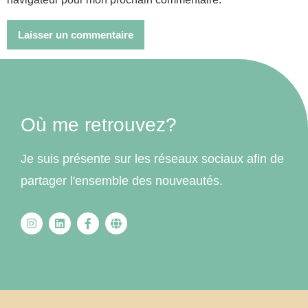
Où me retrouvez?
Je suis présente sur les réseaux sociaux afin de
partager l'ensemble des nouveautés.