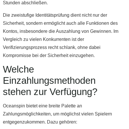
Stunden abschließen.
Die zweistufige Identitätsprüfung dient nicht nur der
Sicherheit, sondern ermöglicht auch alle Funktionen des
Kontos, insbesondere die Auszahlung von Gewinnen. Im
Vergleich zu vielen Konkurrenten ist der
Verifizierungsprozess recht schlank, ohne dabei
Kompromisse bei der Sicherheit einzugehen.
Welche
Einzahlungsmethoden
stehen zur Verfügung?
Oceanspin bietet eine breite Palette an
Zahlungsmöglichkeiten, um möglichst vielen Spielern
entgegenzukommen. Dazu gehören: