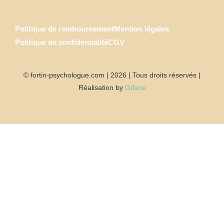
Politique de remboursement
Mention légales
Politique de confidentialité
CGV
© fortin-psychologue.com | 2026 | Tous droits réservés |
Réalisation by
Odace