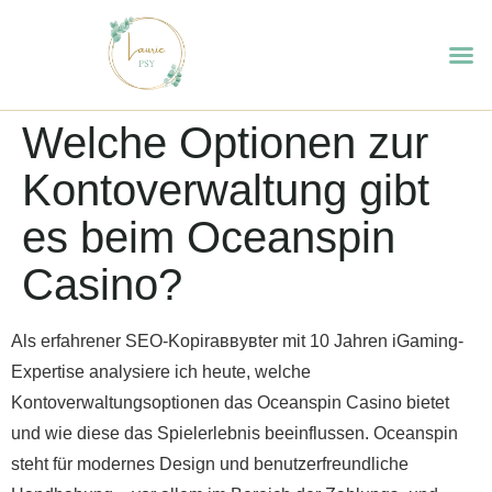
Welche Optionen zur
Kontoverwaltung gibt
es beim Oceanspin
Casino?
Als erfahrener SEO-Kopiraʙʙyʙter mit 10 Jahren iGaming-
Expertise analysiere ich heute, welche
Kontoverwaltungsoptionen das Oceanspin Casino bietet
und wie diese das Spielerlebnis beeinflussen. Oceanspin
steht für modernes Design und benutzerfreundliche