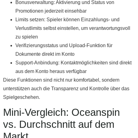
Bonusverwaltung: Aktivierung und Status von
Promotionen jederzeit einsehbar
Limits setzen: Spieler können Einzahlungs- und
Verlustlimits selbst einstellen, um verantwortungsvoll
zu spielen
Verifizierungsstatus und Upload-Funktion für
Dokumente direkt im Konto
Support-Anbindung: Kontaktmöglichkeiten sind direkt
aus dem Konto heraus verfügbar
Diese Funktionen sind nicht nur komfortabel, sondern
unterstützen auch die Transparenz und Kontrolle über das
Spielgeschehen.
Mini-Vergleich: Oceanspin
vs. Durchschnitt auf dem
Markt