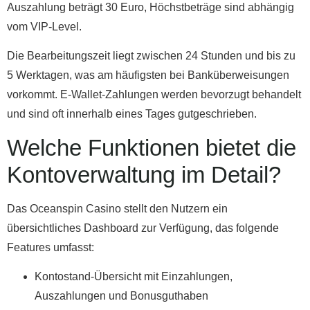
Auszahlung beträgt 30 Euro, Höchstbeträge sind abhängig
vom VIP-Level.
Die Bearbeitungszeit liegt zwischen 24 Stunden und bis zu
5 Werktagen, was am häufigsten bei Banküberweisungen
vorkommt. E-Wallet-Zahlungen werden bevorzugt behandelt
und sind oft innerhalb eines Tages gutgeschrieben.
Welche Funktionen bietet die
Kontoverwaltung im Detail?
Das Oceanspin Casino stellt den Nutzern ein
übersichtliches Dashboard zur Verfügung, das folgende
Features umfasst:
Kontostand-Übersicht mit Einzahlungen,
Auszahlungen und Bonusguthaben