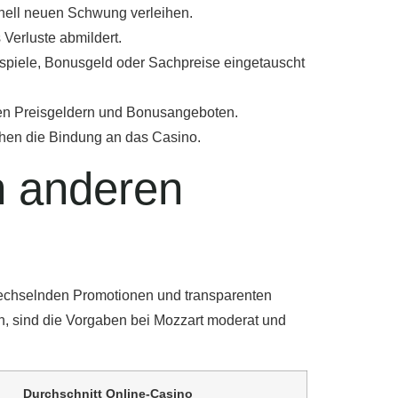
nell neuen Schwung verleihen.
 Verluste abmildert.
spiele, Bonusgeld oder Sachpreise eingetauscht
iven Preisgeldern und Bonusangeboten.
rhöhen die Bindung an das Casino.
n anderen
g wechselnden Promotionen und transparenten
, sind die Vorgaben bei Mozzart moderat und
Durchschnitt Online-Casino