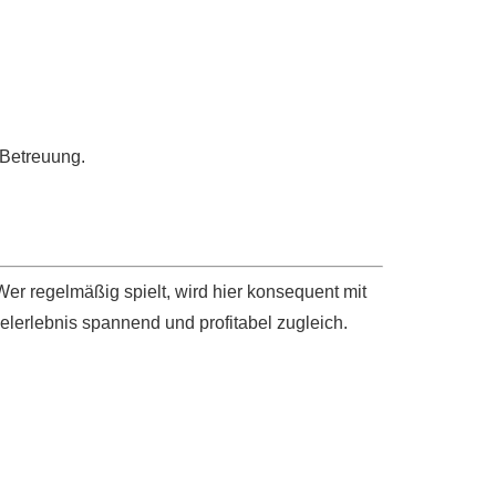
 Betreuung.
Wer regelmäßig spielt, wird hier konsequent mit
erlebnis spannend und profitabel zugleich.