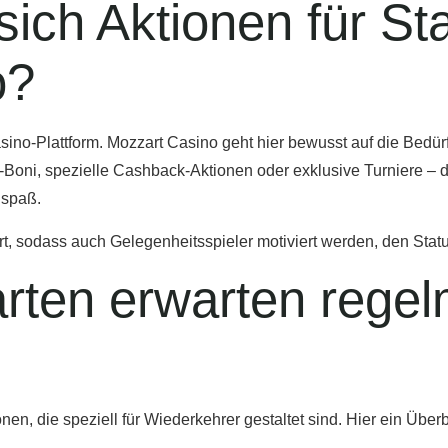
ich Aktionen für St
o?
ino-Plattform. Mozzart Casino geht hier bewusst auf die Bedür
oni, spezielle Cashback-Aktionen oder exklusive Turniere – di
lspaß.
ert, sodass auch Gelegenheitsspieler motiviert werden, den Sta
rten erwarten rege
onen, die speziell für Wiederkehrer gestaltet sind. Hier ein Über