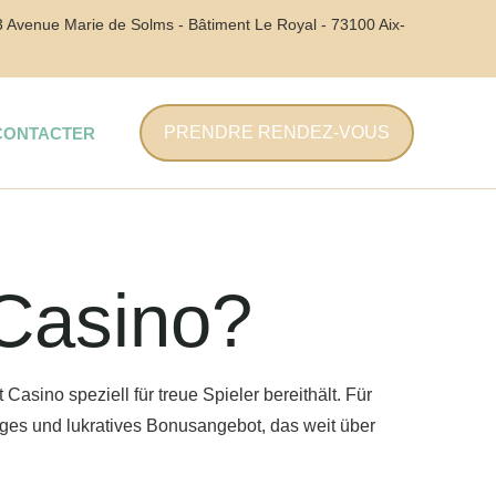
13 Avenue Marie de Solms - Bâtiment Le Royal - 73100 Aix-
PRENDRE RENDEZ-VOUS
CONTACTER
Casino?
asino speziell für treue Spieler bereithält. Für
tiges und lukratives Bonusangebot, das weit über