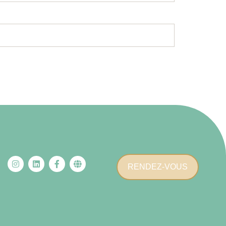
RENDEZ-VOUS