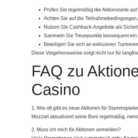
Prüfen Sie regelmäßig die Aktionsseite auf
Achten Sie auf die Teilnahmebedingungen,
Nutzen Sie Cashback-Angebote als Sicherh
Sammeln Sie Treuepunkte konsequent ein un
Beteiligen Sie sich an exklusiven Turniere
Diese Vorgehensweise sorgt nicht nur für langfri
FAQ zu Aktione
Casino
1. Wie oft gibt es neue Aktionen für Stammspiele
Mozzart aktualisiert seine Boni regelmäßig, me
2. Muss ich mich für Aktionen anmelden?