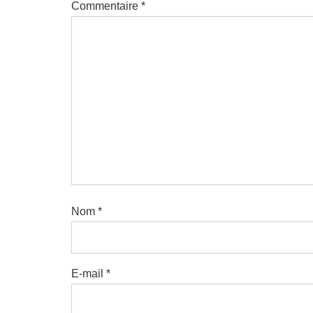
Commentaire
*
Nom
*
E-mail
*