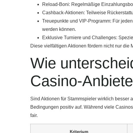
Reload-Boni: Regelmäßige Einzahlungsboni
Cashback-Aktionen: Teilweise Rückerstattun
Treuepunkte und VIP-Programm: Für jeden 
werden können.
Exklusive Turniere und Challenges: Spezie
Diese vielfältigen Aktionen fördern nicht nur die
Wie unterschei
Casino-Anbiete
Sind Aktionen für Stammspieler wirklich besser 
Bedingungen positiv auf. Während viele Casino
fair.
Kriterium