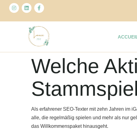
ACCUEI
Welche Akt
Stammspiel
Als erfahrener SEO-Texter mit zehn Jahren im iGa
alle, die regelmäßig spielen und mehr als nur ge
das Willkommenspaket hinausgeht.