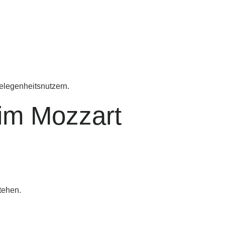
Gelegenheitsnutzern.
 im Mozzart
tehen.