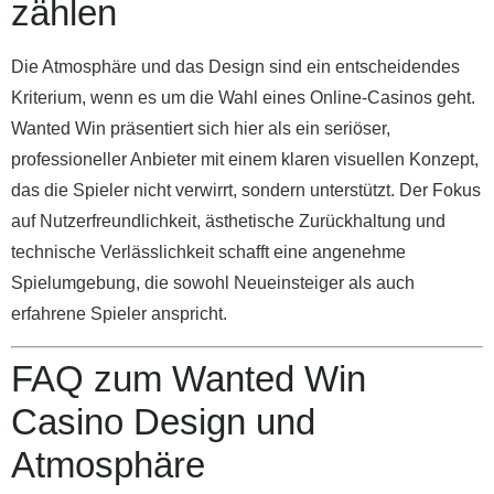
zählen
Die Atmosphäre und das Design sind ein entscheidendes
Kriterium, wenn es um die Wahl eines Online-Casinos geht.
Wanted Win präsentiert sich hier als ein seriöser,
professioneller Anbieter mit einem klaren visuellen Konzept,
das die Spieler nicht verwirrt, sondern unterstützt. Der Fokus
auf Nutzerfreundlichkeit, ästhetische Zurückhaltung und
technische Verlässlichkeit schafft eine angenehme
Spielumgebung, die sowohl Neueinsteiger als auch
erfahrene Spieler anspricht.
FAQ zum Wanted Win
Casino Design und
Atmosphäre