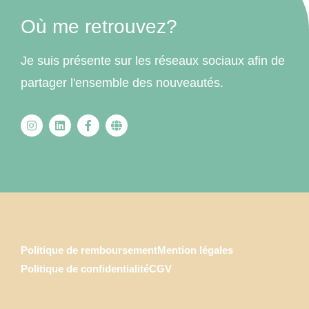
Où me retrouvez?
Je suis présente sur les réseaux sociaux afin de
partager l'ensemble des nouveautés.
Politique de remboursement
Mention légales
Politique de confidentialité
CGV