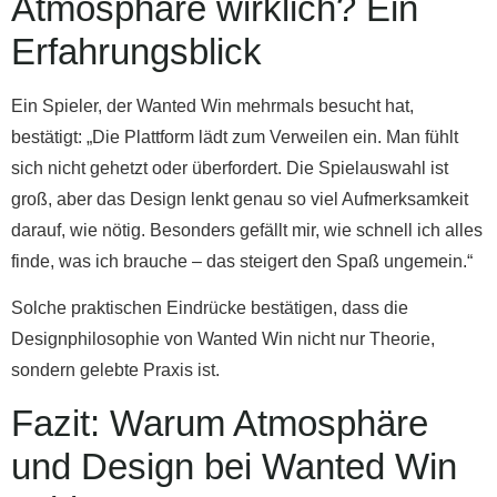
Atmosphäre wirklich? Ein
Erfahrungsblick
Ein Spieler, der Wanted Win mehrmals besucht hat,
bestätigt: „Die Plattform lädt zum Verweilen ein. Man fühlt
sich nicht gehetzt oder überfordert. Die Spielauswahl ist
groß, aber das Design lenkt genau so viel Aufmerksamkeit
darauf, wie nötig. Besonders gefällt mir, wie schnell ich alles
finde, was ich brauche – das steigert den Spaß ungemein.“
Solche praktischen Eindrücke bestätigen, dass die
Designphilosophie von Wanted Win nicht nur Theorie,
sondern gelebte Praxis ist.
Fazit: Warum Atmosphäre
und Design bei Wanted Win