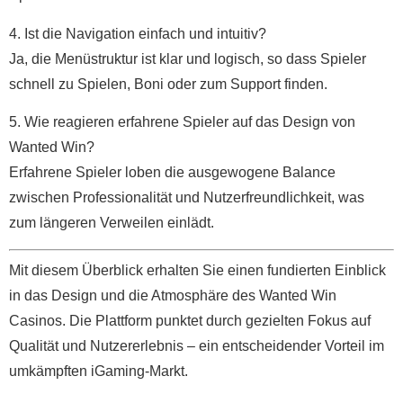
4. Ist die Navigation einfach und intuitiv?
Ja, die Menüstruktur ist klar und logisch, so dass Spieler
schnell zu Spielen, Boni oder zum Support finden.
5. Wie reagieren erfahrene Spieler auf das Design von
Wanted Win?
Erfahrene Spieler loben die ausgewogene Balance
zwischen Professionalität und Nutzerfreundlichkeit, was
zum längeren Verweilen einlädt.
Mit diesem Überblick erhalten Sie einen fundierten Einblick
in das Design und die Atmosphäre des Wanted Win
Casinos. Die Plattform punktet durch gezielten Fokus auf
Qualität und Nutzererlebnis – ein entscheidender Vorteil im
umkämpften iGaming-Markt.