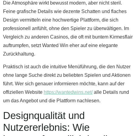
Die Atmosphäre wirkt bewusst modern, aber nicht steril.
Feine grafische Details wie dezente Schatten und flaches
Design vermitteln eine hochwertige Plattform, die sich
professionell anfühlt, ohne den Spieler zu überwältigen. Im
Vergleich zu anderen Casinos, die oft mit buntem Kirmesflair
auftrumpfen, setzt Wanted Win eher auf eine elegante
Zurückhaltung.
Praktisch ist auch die intuitive Menüführung, die den Nutzer
ohne lange Suche direkt zu beliebten Spielen und Aktionen
führt. Wer sich genauer informieren möchte, kann auf der
offiziellen Website
https://wantedwins.net/
alle Details rund
um das Angebot und die Plattform nachlesen.
Designqualität und
Nutzererlebnis: Wie