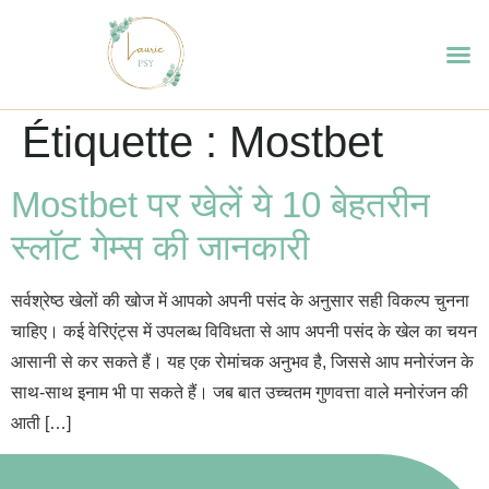
Étiquette :
Mostbet
Mostbet पर खेलें ये 10 बेहतरीन
स्लॉट गेम्स की जानकारी
सर्वश्रेष्ठ खेलों की खोज में आपको अपनी पसंद के अनुसार सही विकल्प चुनना
चाहिए। कई वेरिएंट्स में उपलब्ध विविधता से आप अपनी पसंद के खेल का चयन
आसानी से कर सकते हैं। यह एक रोमांचक अनुभव है, जिससे आप मनोरंजन के
साथ-साथ इनाम भी पा सकते हैं। जब बात उच्चतम गुणवत्ता वाले मनोरंजन की
आती […]