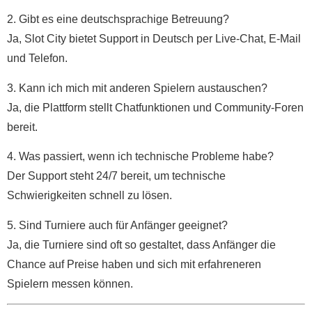
2. Gibt es eine deutschsprachige Betreuung?
Ja, Slot City bietet Support in Deutsch per Live-Chat, E-Mail
und Telefon.
3. Kann ich mich mit anderen Spielern austauschen?
Ja, die Plattform stellt Chatfunktionen und Community-Foren
bereit.
4. Was passiert, wenn ich technische Probleme habe?
Der Support steht 24/7 bereit, um technische
Schwierigkeiten schnell zu lösen.
5. Sind Turniere auch für Anfänger geeignet?
Ja, die Turniere sind oft so gestaltet, dass Anfänger die
Chance auf Preise haben und sich mit erfahreneren
Spielern messen können.