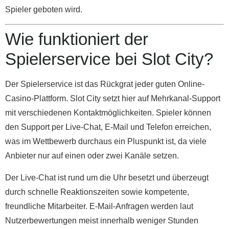
Spieler geboten wird.
Wie funktioniert der
Spielerservice bei Slot City?
Der Spielerservice ist das Rückgrat jeder guten Online-
Casino-Plattform. Slot City setzt hier auf Mehrkanal-Support
mit verschiedenen Kontaktmöglichkeiten. Spieler können
den Support per Live-Chat, E-Mail und Telefon erreichen,
was im Wettbewerb durchaus ein Pluspunkt ist, da viele
Anbieter nur auf einen oder zwei Kanäle setzen.
Der Live-Chat ist rund um die Uhr besetzt und überzeugt
durch schnelle Reaktionszeiten sowie kompetente,
freundliche Mitarbeiter. E-Mail-Anfragen werden laut
Nutzerbewertungen meist innerhalb weniger Stunden