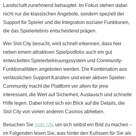
Landschaft zunehmend behauptet. Im Fokus stehen dabei
nicht nur die klassischen Angebote, sondern speziell der
Support für Spieler und die Integration sozialer Funktionen,
die das Spielerlebnis entscheidend prägen.
Wer Slot City besucht, wird schnell erkennen, dass hier
neben einem attraktiven Spielportfolio auch ein gut
entwickeltes Spielerbetreuungssystem und Community-
Funktionalitäten angeboten werden. Die Kombination aus
verlässlichen Support-Kanälen und einer aktiven Spieler-
Community macht die Plattform vor allem für jene
interessant, die Wert auf Sicherheit, Austausch und schnelle
Hilfe legen. Dabei lohnt sich ein Blick auf die Details, die
Slot City von vielen anderen Casinos abheben.
Besuchen Sie
slots city
, um sich selbst ein Bild zu machen –
im Folgenden lesen Sie, was hinter den Kulissen für Sie als