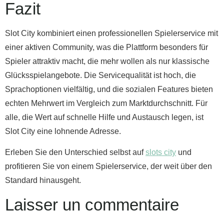
Fazit
Slot City kombiniert einen professionellen Spielerservice mit
einer aktiven Community, was die Plattform besonders für
Spieler attraktiv macht, die mehr wollen als nur klassische
Glücksspielangebote. Die Servicequalität ist hoch, die
Sprachoptionen vielfältig, und die sozialen Features bieten
echten Mehrwert im Vergleich zum Marktdurchschnitt. Für
alle, die Wert auf schnelle Hilfe und Austausch legen, ist
Slot City eine lohnende Adresse.
Erleben Sie den Unterschied selbst auf
slots city
und
profitieren Sie von einem Spielerservice, der weit über den
Standard hinausgeht.
Laisser un commentaire