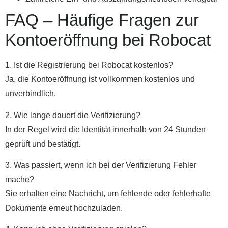
FAQ – Häufige Fragen zur
Kontoeröffnung bei Robocat
1. Ist die Registrierung bei Robocat kostenlos?
Ja, die Kontoeröffnung ist vollkommen kostenlos und
unverbindlich.
2. Wie lange dauert die Verifizierung?
In der Regel wird die Identität innerhalb von 24 Stunden
geprüft und bestätigt.
3. Was passiert, wenn ich bei der Verifizierung Fehler
mache?
Sie erhalten eine Nachricht, um fehlende oder fehlerhafte
Dokumente erneut hochzuladen.