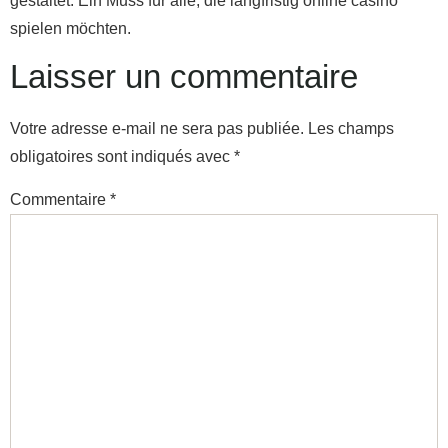
gestaltet. Ein Muss für alle, die langfristig online casino
spielen möchten.
Laisser un commentaire
Votre adresse e-mail ne sera pas publiée.
Les champs
obligatoires sont indiqués avec
*
Commentaire
*