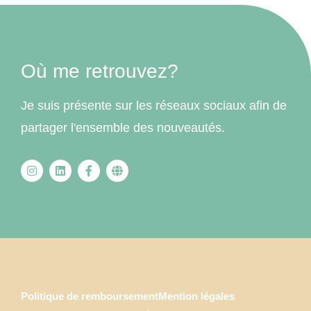
Où me retrouvez?
Je suis présente sur les réseaux sociaux afin de
partager l'ensemble des nouveautés.
Politique de remboursement
Mention légales