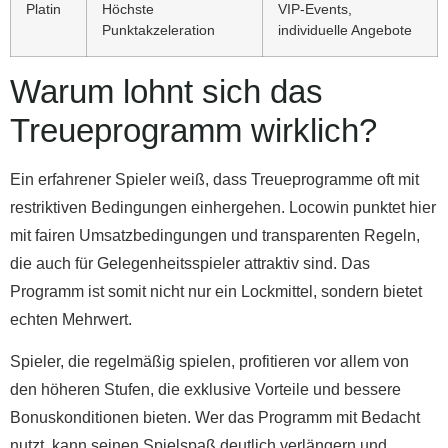
Platin
Höchste
VIP-Events,
Punktakzeleration
individuelle Angebote
Warum lohnt sich das
Treueprogramm wirklich?
Ein erfahrener Spieler weiß, dass Treueprogramme oft mit
restriktiven Bedingungen einhergehen. Locowin punktet hier
mit fairen Umsatzbedingungen und transparenten Regeln,
die auch für Gelegenheitsspieler attraktiv sind. Das
Programm ist somit nicht nur ein Lockmittel, sondern bietet
echten Mehrwert.
Spieler, die regelmäßig spielen, profitieren vor allem von
den höheren Stufen, die exklusive Vorteile und bessere
Bonuskonditionen bieten. Wer das Programm mit Bedacht
nutzt, kann seinen Spielspaß deutlich verlängern und