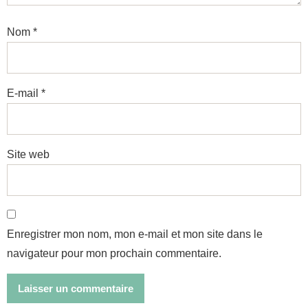
Nom
*
E-mail
*
Site web
Enregistrer mon nom, mon e-mail et mon site dans le
navigateur pour mon prochain commentaire.