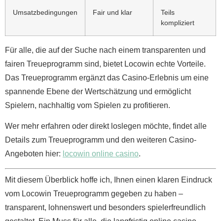
Umsatzbedingungen
Fair und klar
Teils
kompliziert
Für alle, die auf der Suche nach einem transparenten und
fairen Treueprogramm sind, bietet Locowin echte Vorteile.
Das Treueprogramm ergänzt das Casino-Erlebnis um eine
spannende Ebene der Wertschätzung und ermöglicht
Spielern, nachhaltig vom Spielen zu profitieren.
Wer mehr erfahren oder direkt loslegen möchte, findet alle
Details zum Treueprogramm und den weiteren Casino-
Angeboten hier:
locowin online casino
.
Mit diesem Überblick hoffe ich, Ihnen einen klaren Eindruck
vom Locowin Treueprogramm gegeben zu haben –
transparent, lohnenswert und besonders spielerfreundlich