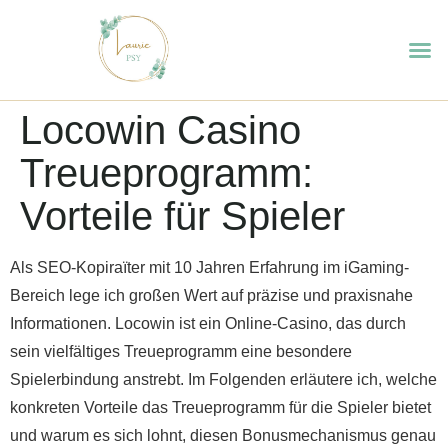
Locowin Casino
Treueprogramm:
Vorteile für Spieler
Als SEO-Kopiraïter mit 10 Jahren Erfahrung im iGaming-
Bereich lege ich großen Wert auf präzise und praxisnahe
Informationen. Locowin ist ein Online-Casino, das durch
sein vielfältiges Treueprogramm eine besondere
Spielerbindung anstrebt. Im Folgenden erläutere ich, welche
konkreten Vorteile das Treueprogramm für die Spieler bietet
und warum es sich lohnt, diesen Bonusmechanismus genau