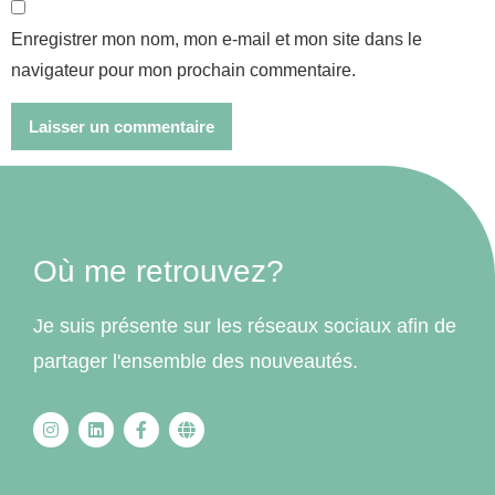
Enregistrer mon nom, mon e-mail et mon site dans le
navigateur pour mon prochain commentaire.
Où me retrouvez?
Je suis présente sur les réseaux sociaux afin de
partager l'ensemble des nouveautés.