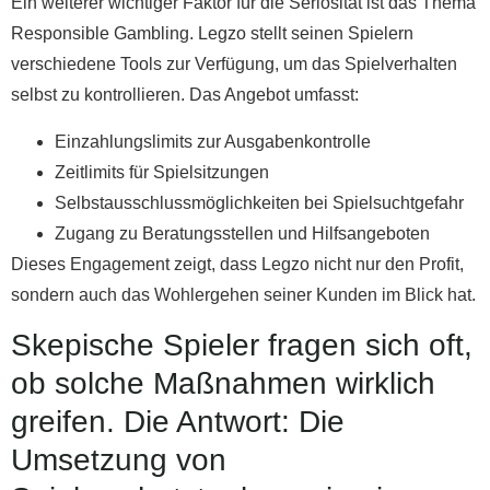
Ein weiterer wichtiger Faktor für die Seriosität ist das Thema
Responsible Gambling. Legzo stellt seinen Spielern
verschiedene Tools zur Verfügung, um das Spielverhalten
selbst zu kontrollieren. Das Angebot umfasst:
Einzahlungslimits zur Ausgabenkontrolle
Zeitlimits für Spielsitzungen
Selbstausschlussmöglichkeiten bei Spielsuchtgefahr
Zugang zu Beratungsstellen und Hilfsangeboten
Dieses Engagement zeigt, dass Legzo nicht nur den Profit,
sondern auch das Wohlergehen seiner Kunden im Blick hat.
Skepische Spieler fragen sich oft,
ob solche Maßnahmen wirklich
greifen. Die Antwort: Die
Umsetzung von