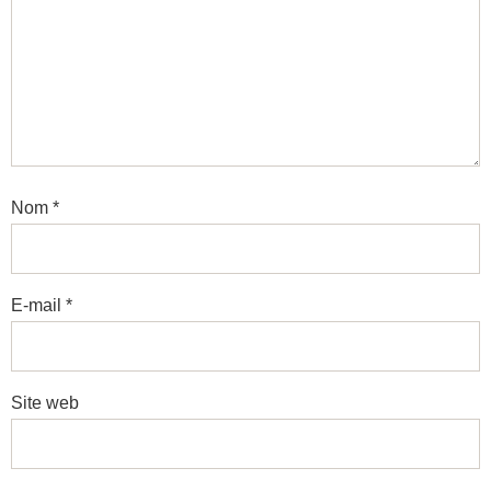
Nom
*
E-mail
*
Site web