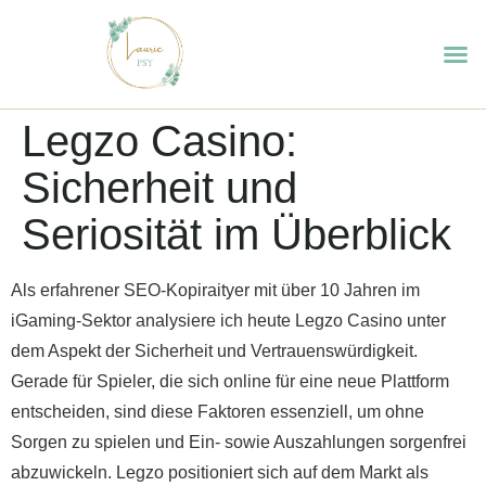
Legzo Casino:
Sicherheit und
Seriosität im Überblick
Als erfahrener SEO-Kopiraityer mit über 10 Jahren im
iGaming-Sektor analysiere ich heute Legzo Casino unter
dem Aspekt der Sicherheit und Vertrauenswürdigkeit.
Gerade für Spieler, die sich online für eine neue Plattform
entscheiden, sind diese Faktoren essenziell, um ohne
Sorgen zu spielen und Ein- sowie Auszahlungen sorgenfrei
abzuwickeln. Legzo positioniert sich auf dem Markt als