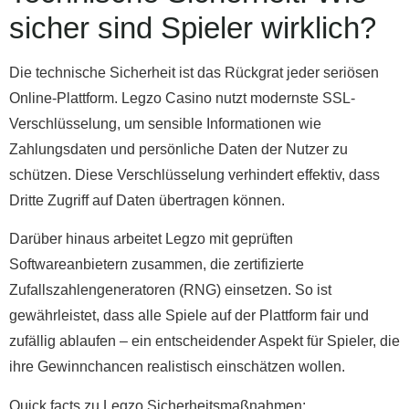
sicher sind Spieler wirklich?
Die technische Sicherheit ist das Rückgrat jeder seriösen
Online-Plattform. Legzo Casino nutzt modernste SSL-
Verschlüsselung, um sensible Informationen wie
Zahlungsdaten und persönliche Daten der Nutzer zu
schützen. Diese Verschlüsselung verhindert effektiv, dass
Dritte Zugriff auf Daten übertragen können.
Darüber hinaus arbeitet Legzo mit geprüften
Softwareanbietern zusammen, die zertifizierte
Zufallszahlengeneratoren (RNG) einsetzen. So ist
gewährleistet, dass alle Spiele auf der Plattform fair und
zufällig ablaufen – ein entscheidender Aspekt für Spieler, die
ihre Gewinnchancen realistisch einschätzen wollen.
Quick facts zu Legzo Sicherheitsmaßnahmen: