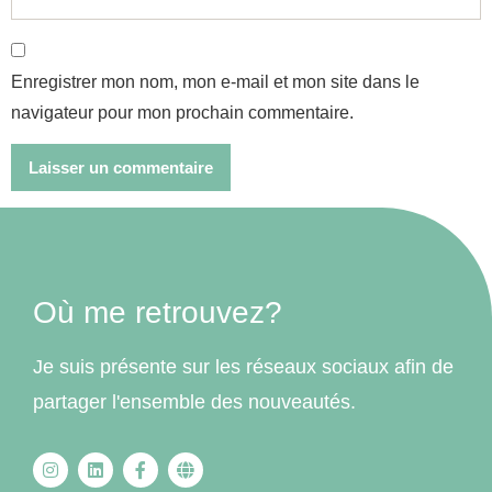
Enregistrer mon nom, mon e-mail et mon site dans le
navigateur pour mon prochain commentaire.
Où me retrouvez?
Je suis présente sur les réseaux sociaux afin de
partager l'ensemble des nouveautés.