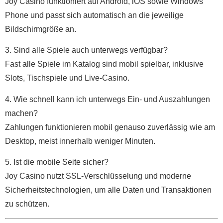
Joy Casino funktioniert auf Android, iOS sowie Windows
Phone und passt sich automatisch an die jeweilige
Bildschirmgröße an.
3. Sind alle Spiele auch unterwegs verfügbar?
Fast alle Spiele im Katalog sind mobil spielbar, inklusive
Slots, Tischspiele und Live-Casino.
4. Wie schnell kann ich unterwegs Ein- und Auszahlungen
machen?
Zahlungen funktionieren mobil genauso zuverlässig wie am
Desktop, meist innerhalb weniger Minuten.
5. Ist die mobile Seite sicher?
Joy Casino nutzt SSL-Verschlüsselung und moderne
Sicherheitstechnologien, um alle Daten und Transaktionen
zu schützen.