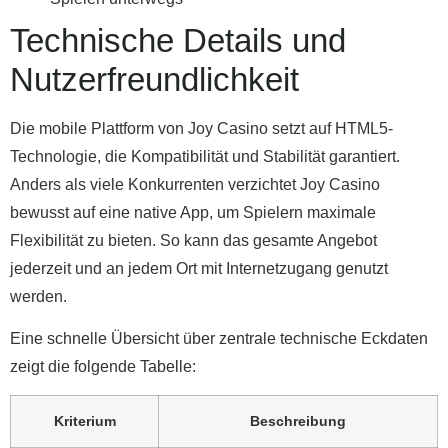
Technische Details und
Nutzerfreundlichkeit
Die mobile Plattform von Joy Casino setzt auf HTML5-
Technologie, die Kompatibilität und Stabilität garantiert.
Anders als viele Konkurrenten verzichtet Joy Casino
bewusst auf eine native App, um Spielern maximale
Flexibilität zu bieten. So kann das gesamte Angebot
jederzeit und an jedem Ort mit Internetzugang genutzt
werden.
Eine schnelle Übersicht über zentrale technische Eckdaten
zeigt die folgende Tabelle:
Kriterium
Beschreibung