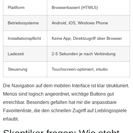
Plattform
Browserbasiert (HTML5)
Betriebssysteme
Android, iOS, Windows Phone
Installationspflicht
Keine App, Direktzugriff über Browser
Ladezeit
2-5 Sekunden je nach Verbindung
Steuerung
Touchscreen-optimiert, intuitiv
Die Navigation auf dem mobilen Interface ist klar strukturiert.
Menüs sind logisch angeordnet, wichtige Buttons gut
erreichbar. Besonders gefallen hat mir die anpassbare
Favoritenliste, die den schnellen Zugriff auf Lieblingsspiele
erlaubt.