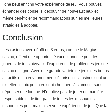
ligne peut enrichir votre expérience de jeu. Vous pouvez
échanger des conseils, découvrir de nouveaux jeux et
même bénéficier de recommandations sur les meilleures
stratégies à adopter.
Conclusion
Les casinos avec dépôt de 3 euros, comme le Magius
casino, offrent une opportunité exceptionnelle pour les
joueurs de tous niveaux d’explorer et de profiter des jeux de
casino en ligne. Avec une grande variété de jeux, des bonus
attractifs et un environnement sécurisé, ces casinos sont un
excellent choix pour ceux qui cherchent à s’amuser sans
dépenser une fortune. N’oubliez pas de jouer de manière
responsable et de tirer parti de toutes les ressources
disponibles pour maximiser votre expérience de jeu. Que la