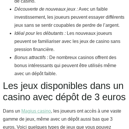
de casino.
Découverte de nouveaux jeux :
Avec un faible
investissement, les joueurs peuvent essayer différents
jeux sans se sentir coupables de perdre de l’argent.
Idéal pour les débutants :
Les nouveaux joueurs
peuvent se familiariser avec les jeux de casino sans
pression financière.
Bonus attractifs :
De nombreux casinos offrent des
bonus intéressants qui peuvent être utilisés même
avec un dépôt faible.
Les jeux disponibles dans un
casino avec dépôt de 3 euros
Dans un
Magius casino
, les joueurs ont accès à une vaste
gamme de jeux, même avec un dépôt aussi bas que 3
euros. Voici quelques types de jeux que vous pouvez