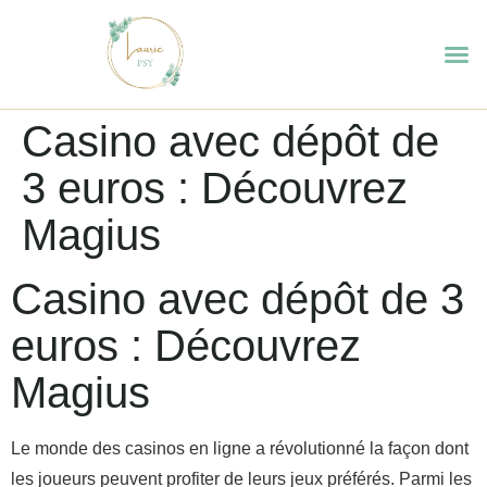
Casino avec dépôt de
3 euros : Découvrez
Magius
Casino avec dépôt de 3
euros : Découvrez
Magius
Le monde des casinos en ligne a révolutionné la façon dont
les joueurs peuvent profiter de leurs jeux préférés. Parmi les