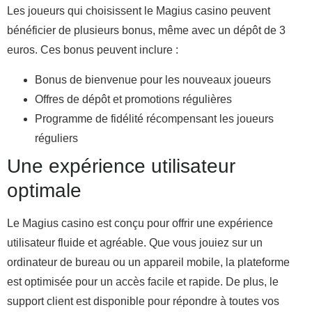
Les joueurs qui choisissent le Magius casino peuvent
bénéficier de plusieurs bonus, même avec un dépôt de 3
euros. Ces bonus peuvent inclure :
Bonus de bienvenue pour les nouveaux joueurs
Offres de dépôt et promotions régulières
Programme de fidélité récompensant les joueurs
réguliers
Une expérience utilisateur
optimale
Le Magius casino est conçu pour offrir une expérience
utilisateur fluide et agréable. Que vous jouiez sur un
ordinateur de bureau ou un appareil mobile, la plateforme
est optimisée pour un accès facile et rapide. De plus, le
support client est disponible pour répondre à toutes vos