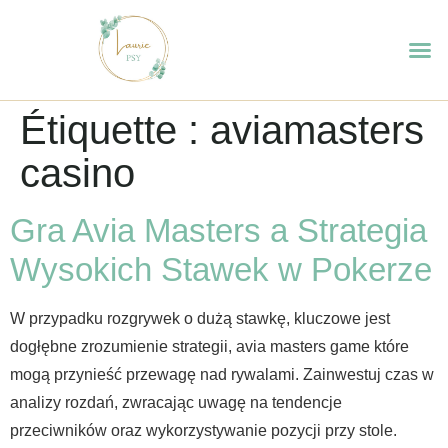
Étiquette :
aviamasters
casino
Gra Avia Masters a Strategia
Wysokich Stawek w Pokerze
W przypadku rozgrywek o dużą stawkę, kluczowe jest
dogłębne zrozumienie strategii, avia masters game które
mogą przynieść przewagę nad rywalami. Zainwestuj czas w
analizy rozdań, zwracając uwagę na tendencje
przeciwników oraz wykorzystywanie pozycji przy stole.