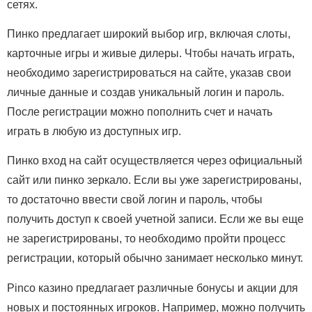
сетях.
Пинко предлагает широкий выбор игр, включая слоты,
карточные игры и живые дилеры. Чтобы начать играть,
необходимо зарегистрироваться на сайте, указав свои
личные данные и создав уникальный логин и пароль.
После регистрации можно пополнить счет и начать
играть в любую из доступных игр.
Пинко вход на сайт осуществляется через официальный
сайт или пинко зеркало. Если вы уже зарегистрированы,
то достаточно ввести свой логин и пароль, чтобы
получить доступ к своей учетной записи. Если же вы еще
не зарегистрированы, то необходимо пройти процесс
регистрации, который обычно занимает несколько минут.
Pinco казино предлагает различные бонусы и акции для
новых и постоянных игроков. Например, можно получить