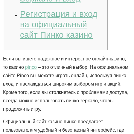
Регистрация и вход
на официальный
сайт Пинко казино
Если вы ищете надежное и интересное онлайн-казино,
то казино
pinco
– это отличный выбор. На официальном
сайте Pinco вы можете играть онлайн, используя пинко
вход, и наслаждаться широким выбором игр и акций.
Кроме того, если вы столкнетесь с проблемами доступа,
всегда можно использовать пинко зеркало, чтобы
продолжить игру.
Официальный сайт казино пинко предлагает
пользователям удобный и безопасный интерфейс, где