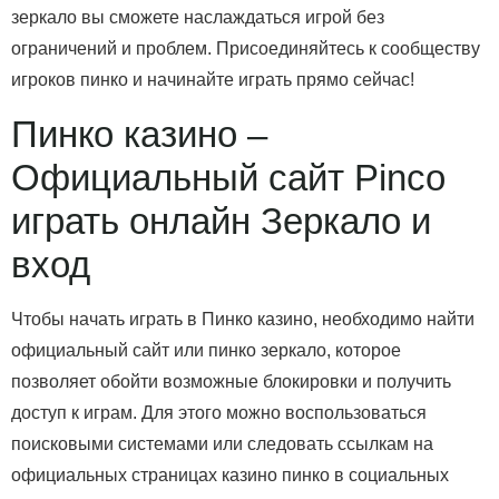
зеркало вы сможете наслаждаться игрой без
ограничений и проблем. Присоединяйтесь к сообществу
игроков пинко и начинайте играть прямо сейчас!
Пинко казино –
Официальный сайт Pinco
играть онлайн Зеркало и
вход
Чтобы начать играть в Пинко казино, необходимо найти
официальный сайт или пинко зеркало, которое
позволяет обойти возможные блокировки и получить
доступ к играм. Для этого можно воспользоваться
поисковыми системами или следовать ссылкам на
официальных страницах казино пинко в социальных