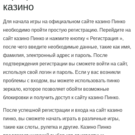
казино
Для начала игры на официальном сайте казино Пинко
необходимо пройти простую регистрацию. Перейдите на
сайт казино Пинко и нажмите кнопку « Регистрация »,
после чего введите необходимые данные, такие как имя,
фамилия, электронный адрес и пароль. После
подтверждения регистрации вы сможете войти на сайт,
используя свой логин и пароль. Если у вас возникли
проблемы с входом, вы можете использовать пинко
зеркало, которое позволяет обойти возможные
блокировки и получить доступ к сайту казино Пинко.
После успешной регистрации и входа на сайт казино
пинко, вы сможете начать играть в различные игры,
такие как слоты, рулетка и другие. Казино Пинко