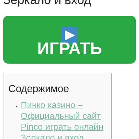
ИГРАТЬ
Содержимое
Пинко казино –
Официальный сайт
Pinco играть онлайн
Зеркало и вход