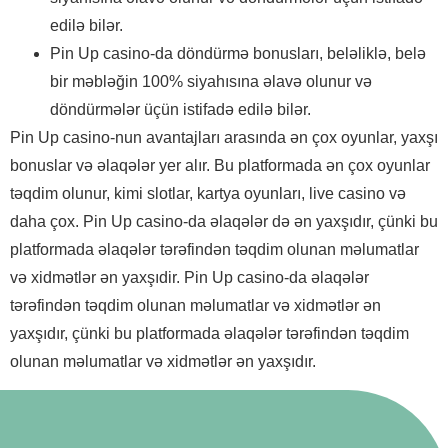
edilə bilər.
Pin Up casino-da döndürmə bonusları, beləliklə, belə
bir məbləğin 100% siyahısına əlavə olunur və
döndürmələr üçün istifadə edilə bilər.
Pin Up casino-nun avantajları arasında ən çox oyunlar, yaxşı
bonuslar və əlaqələr yer alır. Bu platformada ən çox oyunlar
təqdim olunur, kimi slotlar, kartya oyunları, live casino və
daha çox. Pin Up casino-da əlaqələr də ən yaxşıdır, çünki bu
platformada əlaqələr tərəfindən təqdim olunan məlumatlar
və xidmətlər ən yaxşıdir. Pin Up casino-da əlaqələr
tərəfindən təqdim olunan məlumatlar və xidmətlər ən
yaxşıdır, çünki bu platformada əlaqələr tərəfindən təqdim
olunan məlumatlar və xidmətlər ən yaxşıdır.