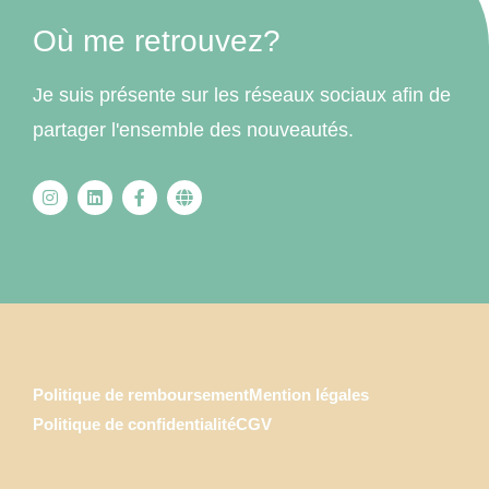
Où me retrouvez?
Je suis présente sur les réseaux sociaux afin de
partager l'ensemble des nouveautés.
Politique de remboursement
Mention légales
Politique de confidentialité
CGV