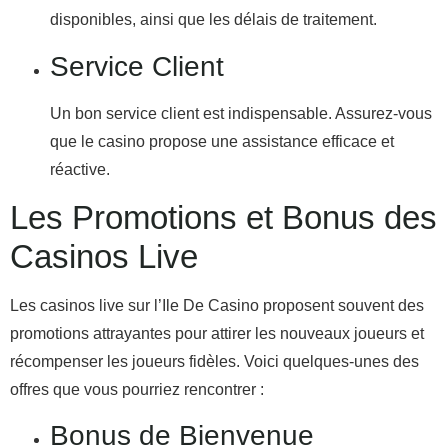
disponibles, ainsi que les délais de traitement.
Service Client
Un bon service client est indispensable. Assurez-vous
que le casino propose une assistance efficace et
réactive.
Les Promotions et Bonus des
Casinos Live
Les casinos live sur l’Ile De Casino proposent souvent des
promotions attrayantes pour attirer les nouveaux joueurs et
récompenser les joueurs fidèles. Voici quelques-unes des
offres que vous pourriez rencontrer :
Bonus de Bienvenue