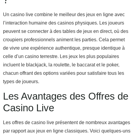
Un casino live combine le meilleur des jeux en ligne avec
l’interaction humaine des casinos physiques. Les joueurs
peuvent se connecter à des tables de jeux en direct, où des
croupiers professionnels animent les parties. Cela permet
de vivre une expérience authentique, presque identique à
celle d’un casino terrestre. Les jeux les plus populaires
incluent le blackjack, la roulette, le baccarat et le poker,
chacun offrant des options variées pour satisfaire tous les
types de joueurs.
Les Avantages des Offres de
Casino Live
Les offres de casino live présentent de nombreux avantages
par rapport aux jeux en ligne classiques. Voici quelques-uns