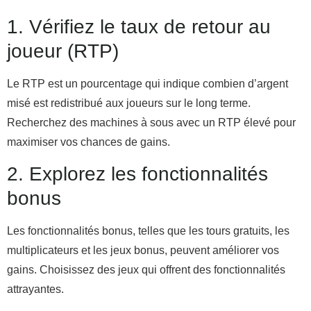
1. Vérifiez le taux de retour au
joueur (RTP)
Le RTP est un pourcentage qui indique combien d’argent
misé est redistribué aux joueurs sur le long terme.
Recherchez des machines à sous avec un RTP élevé pour
maximiser vos chances de gains.
2. Explorez les fonctionnalités
bonus
Les fonctionnalités bonus, telles que les tours gratuits, les
multiplicateurs et les jeux bonus, peuvent améliorer vos
gains. Choisissez des jeux qui offrent des fonctionnalités
attrayantes.