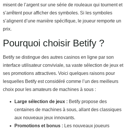
misent de l’argent sur une série de rouleaux qui tournent et
s’arrêtent pour afficher des symboles. Si les symboles
s’alignent d’une manière spécifique, le joueur remporte un
prix.
Pourquoi choisir Betify ?
Betify se distingue des autres casinos en ligne par son
interface utilisateur conviviale, sa vaste sélection de jeux et
ses promotions attractives. Voici quelques raisons pour
lesquelles Betify est considéré comme l’un des meilleurs
choix pour les amateurs de machines à sous :
Large sélection de jeux :
Betify propose des
centaines de machines à sous, allant des classiques
aux nouveaux jeux innovants.
Promotions et bonus :
Les nouveaux joueurs