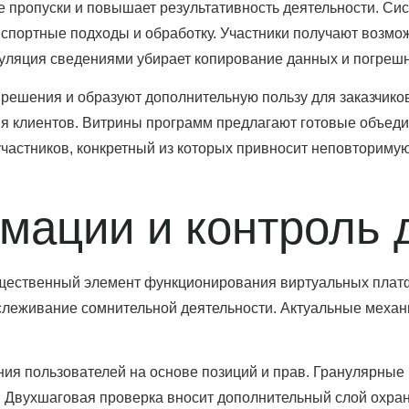
 пропуски и повышает результативность деятельности. Си
спортные подходы и обработку. Участники получают возмож
ляция сведениями убирает копирование данных и погрешн
решения и образуют дополнительную пользу для заказчико
ия клиентов. Витрины программ предлагают готовые объед
участников, конкретный из которых привносит неповториму
мации и контроль 
ущественный элемент функционирования виртуальных плат
тслеживание сомнительной деятельности. Актуальные мех
ия пользователей на основе позиций и прав. Гранулярные
а. Двухшаговая проверка вносит дополнительный слой охран