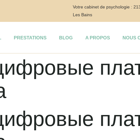
Votre cabinet de psychologie : 2
Les Bains
L
PRESTATIONS
BLOG
A PROPOS
NOUS 
 цифровые пл
а
 цифровые пл