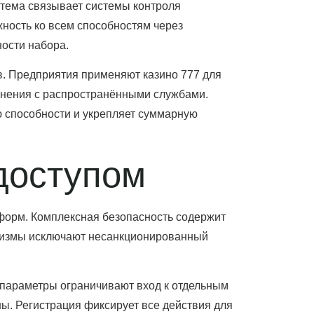
стема связывает системы контроля
ность ко всем способностям через
ости набора.
в. Предприятия применяют казино 777 для
инения с распространёнными службами.
ю способности и укрепляет суммарную
доступом
форм. Комплексная безопасность содержит
анизмы исключают несанкционированный
 параметры ограничивают вход к отдельным
ы. Регистрация фиксирует все действия для