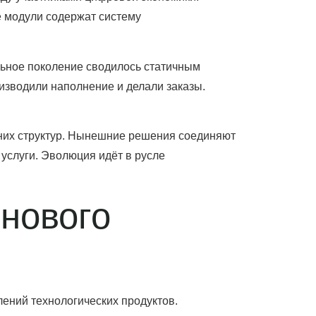
 модули содержат систему
льное поколение сводилось статичным
изводили наполнение и делали заказы.
них структур. Нынешние решения соединяют
услуги. Эволюция идёт в русле
нового
ний технологических продуктов.