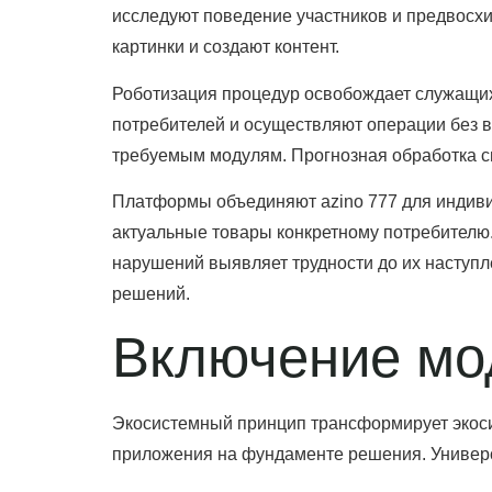
исследуют поведение участников и предвосх
картинки и создают контент.
Роботизация процедур освобождает служащих
потребителей и осуществляют операции без в
требуемым модулям. Прогнозная обработка 
Платформы объединяют azino 777 для индиви
актуальные товары конкретному потребителю
нарушений выявляет трудности до их наступл
решений.
Включение мо
Экосистемный принцип трансформирует экоси
приложения на фундаменте решения. Универс