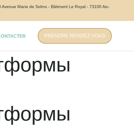
13 Avenue Marie de Solms - Bâtiment Le Royal - 73100 Aix-
PRENDRE RENDEZ-VOUS
CONTACTER
атформы
атформы