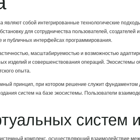
а
а являют собой интегрированные технологические подход
тановку для сотрудничества пользователей, создателей и 
е и публичных интерфейсах программирования.
ластичностью, масштабируемостью и возможностью адапти
вых изделий и совершенствования операций. Экосистемы 
ского опыта.
мный принцип, при котором решение служит фундаментом 
здания систем на базе экосистемы. Пользователи взаимод
туальных систем и
системный комплекс, осуществляющий взаимодействие меж