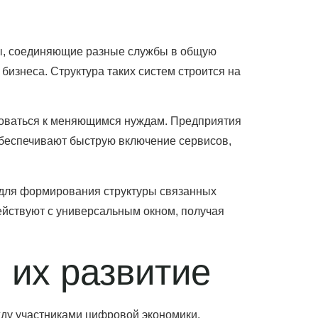
ы, соединяющие разные службы в общую
бизнеса. Структура таких систем строится на
роваться к меняющимся нуждам. Предприятия
обеспечивают быструю включение сервисов,
для формирования структуры связанных
ействуют с универсальным окном, получая
 их развитие
ду участниками цифровой экономики.